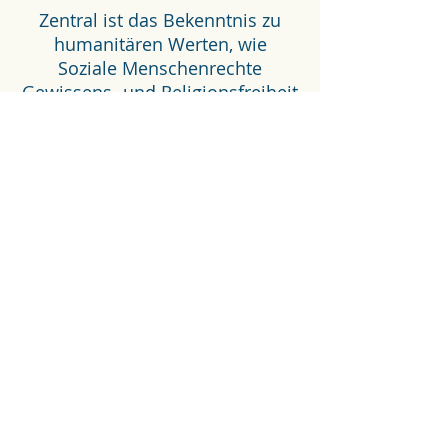
Zentral ist das Bekenntnis zu
humanitären Werten, wie
Soziale Menschenrechte
Gewissens- und Religionsfreiheit
Keine Voraussetzung eines
Glaubensbekenntnisses
Gleichberechtigung von Mann und
Frau auch im Logenleben
Für weitere Informationen zum
SGOvD und den angeschlossenen
Logen nutzen Sie bitte diese
Quellen:
Offizielle Seite des SGOvD
Freimaurer-Wiki (Stichwort
"
Souveräner GrossOrient
")